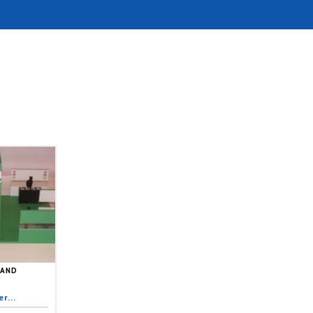
TAND
r...