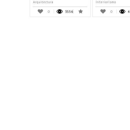
Arquitectura
Interiorismo
0
3556
0
4