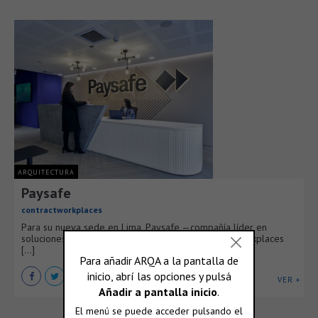
ARQUITECTURA
Paysafe
contractworkplaces
Para su nueva sede en Lima, Paysafe —compañía líder en
soluciones de pago digitales— confió en Contract Workplaces
[...]
VER +