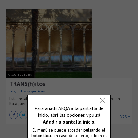
ARQUITECTURA
TRANS(h)itos
conjuntosempaticos
Esta instalación se ubica en el claustro de Sant Domenec en
Balaguer, entre el 1-15 de octubre de 2022, como [...]
VER +