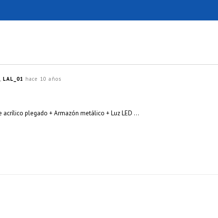
a,
LAL_01
hace 10 años
 acrílico plegado + Armazón metálico + Luz LED …