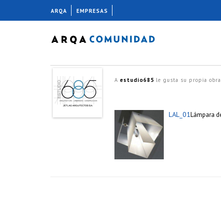
ARQA
EMPRESAS
A
estudio685
le gusta su propia obr
LAL_01
Lámpara de