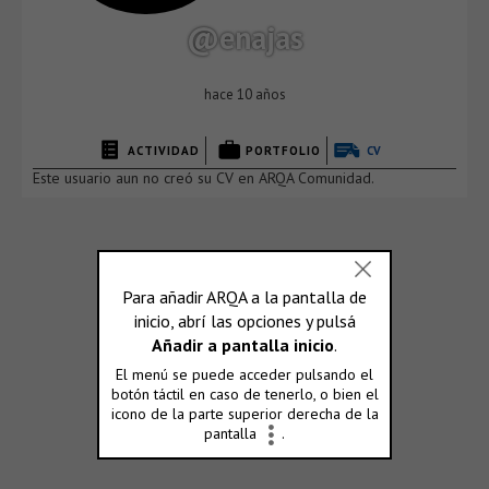
@enajas
hace 10 años
ACTIVIDAD
PORTFOLIO
CV
Este usuario aun no creó su CV en ARQA Comunidad.