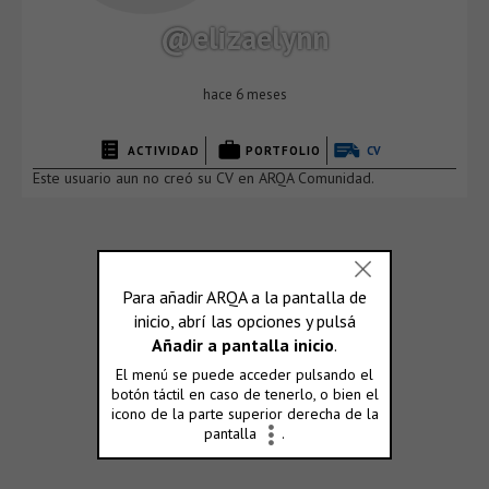
@elizaelynn
hace 6 meses
ACTIVIDAD
PORTFOLIO
CV
Este usuario aun no creó su CV en ARQA Comunidad.