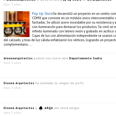
hace 3 años
Pop Up Store
Se desarrolló un proyecto en un centro com
CDMX que consiste en un módulo único interconectable c
fachadas. Se utilizó acero inoxidable por su resistencia y 
con iluminación para destacar los productos. Se creó un 
infinito iluminado con letrero neón y grabado en acrílico
Cajas de luz con alimentación independiente se usaron c
del calzado, y tiras de luz cálida enfatizaron los vértices, logrando un proyecto
complementario….
dionnearquitectos
publicó una nueva obra
Departamento Sadro
hace 3 años
Dionne Arquitectos
ha cambiado su imagen de perfil.
hace 3 años
Dionne Arquitectos
y
ARQA
son ahora amigos
hace 3 años