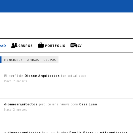
DAD
GRUPOS
PORTFOLIO
CV
MENCIONES
AMIGOS
GRUPOS
El perfil de
Dionne Arquitectos
fue actualizado
hace 2 meses
dionnearquitectos
publicó una nueva obra
Casa Luna
hace 2 meses
A
dionnearquitectos
le gusta la obra
Pop Up Store
de
wtfarquitectos