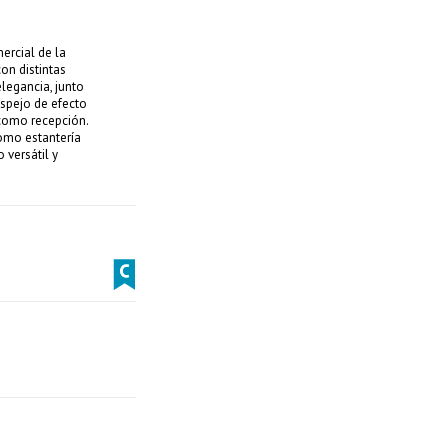
ercial de la
on distintas
elegancia, junto
espejo de efecto
 como recepción.
omo estantería
 versátil y