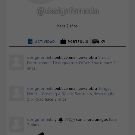
@designformula
hace 2 años
ACTIVIDAD
PORTFOLIO
CV
designformula
publicó una nueva obra
Vision
Entertainment Headquarters Office Space
hace 2
años
designformula
publicó una nueva obra
Tengol
Hotel – Creating a Desert Sanctuary, Reviving the
Silk Road
hace 2 años
designformula
y
ARQA
son ahora amigos
hace
2 años