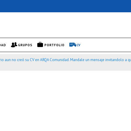
DAD
GRUPOS
PORTFOLIO
CV
rio aun no creó su CV en ARQA Comunidad. Mandale un mensaje invitandolo a qu