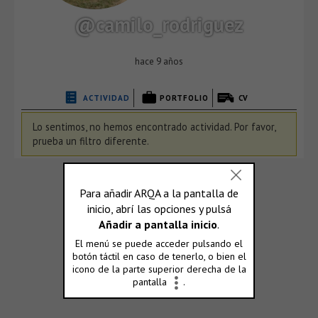
@camilo_rodriguez
hace 9 años
ACTIVIDAD
PORTFOLIO
CV
Lo sentimos, no hemos encontrado actividad. Por favor,
prueba un filtro diferente.