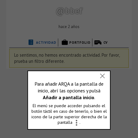
@bbef
hace 2 años
ACTIVIDAD
PORTFOLIO
CV
Lo sentimos, no hemos encontrado actividad. Por favor,
prueba un filtro diferente.