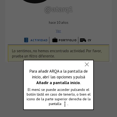
@atarq1
hace 10 años
Ver
ACTIVIDAD
PORTFOLIO
CV
Lo sentimos, no hemos encontrado actividad. Por favor,
prueba un filtro diferente.