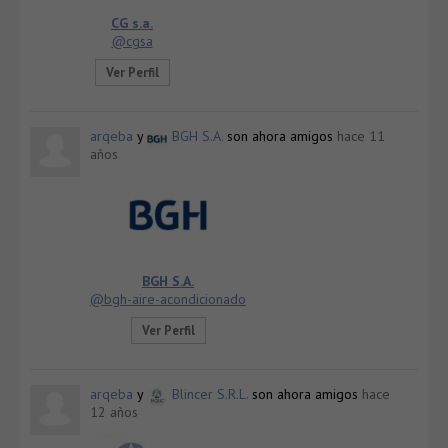
CG s.a.
@cgsa
Ver Perfil
arqeba
y
BGH S.A.
son ahora amigos
hace 11
años
BGH S.A.
@bgh-aire-acondicionado
Ver Perfil
arqeba
y
Blincer S.R.L.
son ahora amigos
hace
12 años