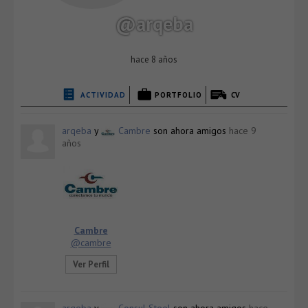
@arqeba
hace 8 años
ACTIVIDAD
PORTFOLIO
CV
arqeba
y
Cambre
son ahora amigos
hace 9
años
Cambre
@cambre
Ver Perfil
arqeba
y
Consul Steel
son ahora amigos
hace