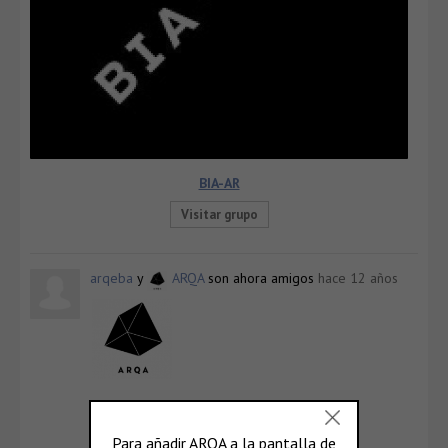
BIA-AR
Visitar grupo
arqeba
y
ARQA
son ahora amigos
hace 12 años
ARQA
@arqa