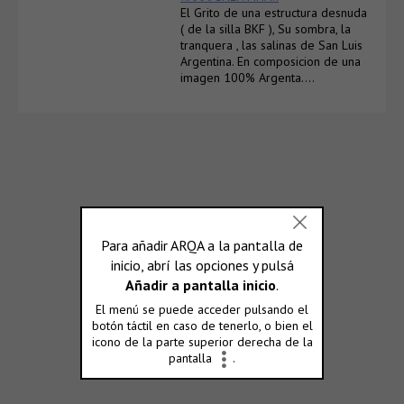
El Grito de una estructura desnuda
( de la silla BKF ), Su sombra, la
tranquera , las salinas de San Luis
Argentina. En composicion de una
imagen 100% Argenta….