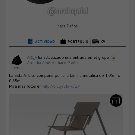
@archquid
hace 7 años
ACTIVIDAD
PORTFOLIO
CV
ARQA
ha actualizado una entrada en el grupo
Arqadia América
hace 9 años
La Silla ATL se compone por una lamina metálica de 1.05m x
0.85m.
Mirá más fotos en
http://bit.ly/2kHx7Zv