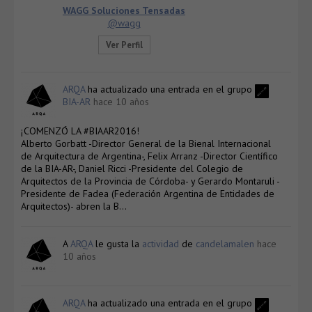
WAGG Soluciones Tensadas
@wagg
Ver Perfil
ARQA
ha actualizado una entrada en el grupo
BIA-AR
hace 10 años
¡COMENZÓ LA #BIAAR2016!
Alberto Gorbatt -Director General de la Bienal Internacional
de Arquitectura de Argentina-, Felix Arranz -Director Científico
de la BIA-AR-, Daniel Ricci -Presidente del Colegio de
Arquitectos de la Provincia de Córdoba- y Gerardo Montaruli -
Presidente de Fadea (Federación Argentina de Entidades de
Arquitectos)- abren la B…
A
ARQA
le gusta la
actividad
de
candelamalen
hace
10 años
ARQA
ha actualizado una entrada en el grupo