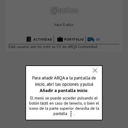
@antna
hace 8 años
ACTIVIDAD
PORTFOLIO
CV
Este usuario aun no creó su CV en ARQA Comunidad.