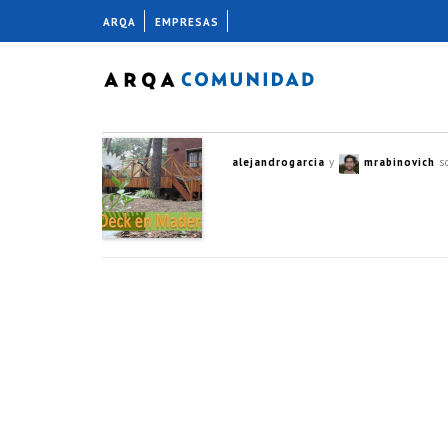
ARQA
EMPRESAS
alejandrogarcia
y
mrabinovich
s