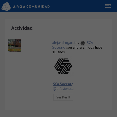
Actividad
alejandrogarcia
y
SCA
Socearq
son ahora amigos
hace
10 años
SCA Socearq
@difusionsca
Ver Perfil