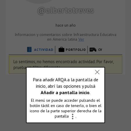
@albertotreves
hace un año
Informacion y comentarios sobre Infraestructura Educativa
en America latina
Ver
ACTIVIDAD
PORTFOLIO
CV
Lo sentimos, no hemos encontrado actividad. Por favor,
prueba un filtro diferente.