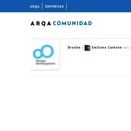
ARQA
EMPRESAS
Broobe
y
Emiliano Carbone
son 