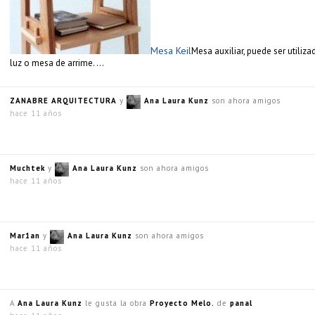
Mesa Keil
Mesa auxiliar, puede ser utili
luz o mesa de arrime. …
ZANABRE ARQUITECTURA
y
Ana Laura Kunz
son ahora amigos
hace 11 años
Muchtek
y
Ana Laura Kunz
son ahora amigos
hace 11 años
Mar1an
y
Ana Laura Kunz
son ahora amigos
hace 11 años
A
Ana Laura Kunz
le gusta la obra
Proyecto Melo.
de
panal