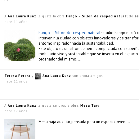
A
Ana Laura Kunz
le gusta la obra
Fango – Sillón de césped natural
de
es
hace 11 años
Fango – Sillón de césped natural
Estudio Fango nació c
intervenir la ciudad con objetos innovadores y de transfo
entorno inspirador hacia la sustentabilidad.
Este objeto es un sillón de tierra compactada con superfi
mobiliario vivo y sustentable que se inserta en el espaci
ordenador del mismo. …
Teresa Perera
y
Ana Laura Kunz
son ahora amigos
hace 11 años
A
Ana Laura Kunz
le gusta su propia obra,
Mesa Taru
hace 12 años
Mesa baja auxiliar, pensada para un espacio joven….