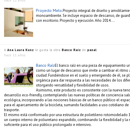
hace 11 años
Proyecto Melo.
Proyecto integral de diseño y amoblamie
monoambiente. Se incluye espacio de descanso, de guard
con escritorio. Proyecto y ejecución. Año 2014….
A
Ana Laura Kunz
le gusta la obra
Banco Raíz
de
panal
hace 11 años
Banco Raíz
El banco raíz en una pieza de equipamiento u
como un lugar de descanso que invite a cambiar el ritmo 
ciudad. Fundiéndose en el suelo y emergiendo de él, se p
orgánica para dar respuesta a las necesidades de los dife
otorgando versatilidad y flexibilidad de usos.
Asimismo, este producto es consistente con la nueva ten
desarrollo eco-friendly, contemplando las nuevas políticas de conciencia sal
ecológica, incorporando a las nociones básicas de un banco público el espac
para el aparcamiento de la bicicleta, sumando facilidades a uso cotidiano de
trasporte.
El mismo está conformado por una estructura de polietileno rotomodelado 1
un cuerpo interno de poliuretano expandido, combinando la flexibilidad y la r
suficiente para el uso público prolongado e intensivo.
…