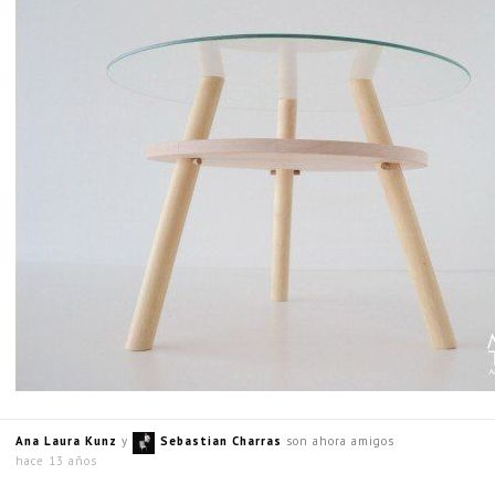
Ana Laura Kunz
y
Sebastian Charras
son ahora amigos
hace 13 años