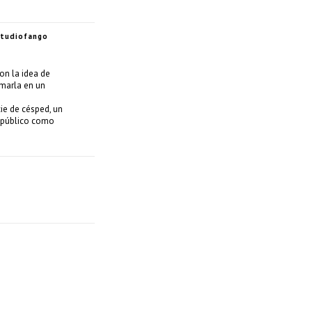
tudiofango
on la idea de
rmarla en un
cie de césped, un
o público como