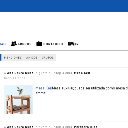
DAD
GRUPOS
PORTFOLIO
CV
MENCIONES
AMIGOS
GRUPOS
A
Ana Laura Kunz
le gusta su propia obra,
Mesa Keil
hace 11 años
Mesa Keil
Mesa auxiliar, puede ser utilizada como mesa 
arrime. …
A
Ana Laura Kunz
le gusta su propia obra,
Perchero Bies