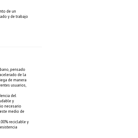
nto de un
ado y de trabajo
rbano, pensado
acelerado de la
liega de manera
rentes usuarios,
dencia del
udable y
io necesario
 este medio de
00% reciclable y
esistencia