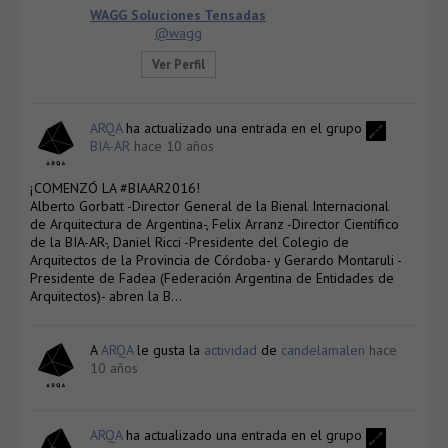
WAGG Soluciones Tensadas
@wagg
Ver Perfil
ARQA
ha actualizado una entrada en el grupo
BIA-AR
hace 10 años
¡COMENZÓ LA #BIAAR2016!
Alberto Gorbatt -Director General de la Bienal Internacional
de Arquitectura de Argentina-, Felix Arranz -Director Científico
de la BIA-AR-, Daniel Ricci -Presidente del Colegio de
Arquitectos de la Provincia de Córdoba- y Gerardo Montaruli -
Presidente de Fadea (Federación Argentina de Entidades de
Arquitectos)- abren la B…
A
ARQA
le gusta la
actividad
de
candelamalen
hace
10 años
ARQA
ha actualizado una entrada en el grupo