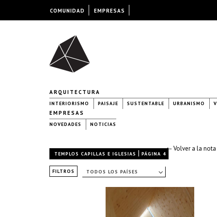
COMUNIDAD
EMPRESAS
ARQUITECTURA
INTERIORISMO
PAISAJE
SUSTENTABLE
URBANISMO
V
EMPRESAS
NOVEDADES
NOTICIAS
← Volver a la nota
|
TEMPLOS CAPILLAS E IGLESIAS
PÁGINA 4
FILTROS
TODOS LOS PAÍSES