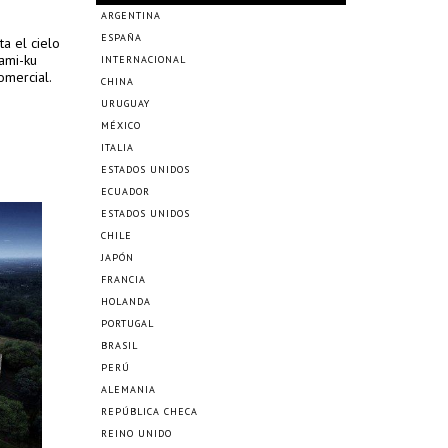
ARGENTINA
ESPAÑA
a el cielo
nami-ku
INTERNACIONAL
omercial.
CHINA
URUGUAY
MÉXICO
ITALIA
ESTADOS UNIDOS
ECUADOR
ESTADOS UNIDOS
CHILE
JAPÓN
FRANCIA
HOLANDA
PORTUGAL
BRASIL
PERÚ
ALEMANIA
REPÚBLICA CHECA
REINO UNIDO