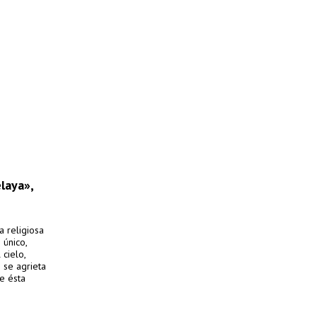
laya»,
a religiosa
 único,
 cielo,
 se agrieta
e ésta