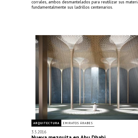
corrales, ambos desmantelados para reutilizar sus materi
fundamentalmente sus ladrillos centenarios.
ARQUITECTURA
EMIRATOS ÁRABES
3.5.2016
Nueva mezquita en Abu Dhabi