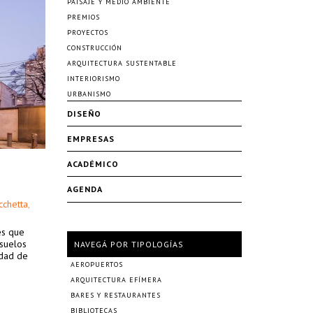
PAISAJE Y MEDIO AMBIENTE
PREMIOS
PROYECTOS
CONSTRUCCIÓN
ARQUITECTURA SUSTENTABLE
INTERIORISMO
URBANISMO
DISEÑO
EMPRESAS
ACADÉMICO
AGENDA
cchetta
,
es que
 suelos
NAVEGÁ POR TIPOLOGÍAS
idad de
AEROPUERTOS
ARQUITECTURA EFÍMERA
BARES Y RESTAURANTES
BIBLIOTECAS