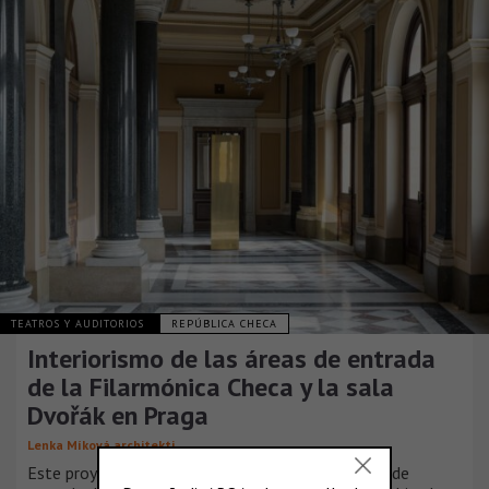
TEATROS Y AUDITORIOS
REPÚBLICA CHECA
Interiorismo de las áreas de entrada
de la Filarmónica Checa y la sala
Dvořák en Praga
Lenka Míková architekti
Este proyecto crea nuevos interiores en las áreas de