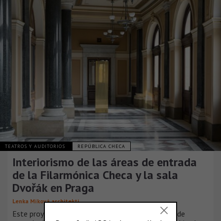
TEATROS Y AUDITORIOS
REPÚBLICA CHECA
Interiorismo de las áreas de entrada
de la Filarmónica Checa y la sala
Dvořák en Praga
Lenka Míková architekti
Este proyecto crea nuevos interiores en las áreas de