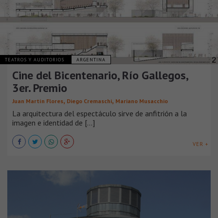
TEATROS Y AUDITORIOS
ARGENTINA
Cine del Bicentenario, Río Gallegos,
3er. Premio
,
,
Juan Martín Flores
Diego Cremaschi
Mariano Musacchio
La arquitectura del espectáculo sirve de anfitrión a la
imagen e identidad de [...]
VER +