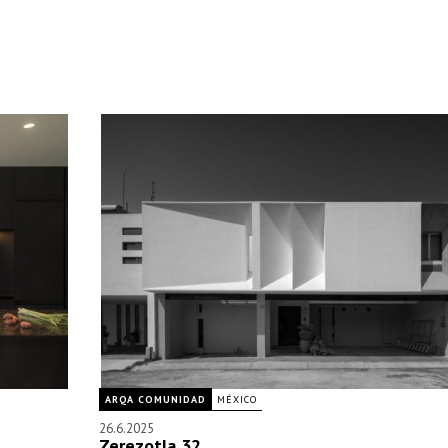
ARQA COMUNIDAD
MÉXICO
26.6.2025
Zerezotla 32