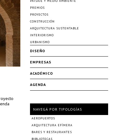
PAISAJE Y MEDIO AMBIENTE
PREMIOS
PROYECTOS
CONSTRUCCIÓN
ARQUITECTURA SUSTENTABLE
INTERIORISMO
URBANISMO
DISEÑO
EMPRESAS
ACADÉMICO
AGENDA
proyecto
ienda
NAVEGÁ POR TIPOLOGÍAS
AEROPUERTOS
ARQUITECTURA EFÍMERA
BARES Y RESTAURANTES
BIBLIOTECAS