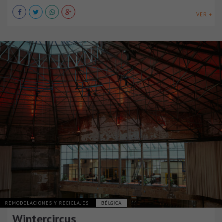
VER +
REMODELACIONES Y RECICLAJES
BÉLGICA
Wintercircus