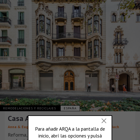
REMODELACIONES Y RECICLAJES
ESPAÑA
Casa Alesan
,
,
,
Anna & Eugeni Bach
Bach Arquitectes
Anna Bach
Eugeni Bach
Reforma, rehabilitación y ampliación de una finca