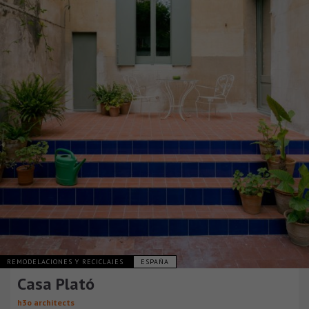
REMODELACIONES Y RECICLAJES
ESPAÑA
Casa Plató
h3o architects