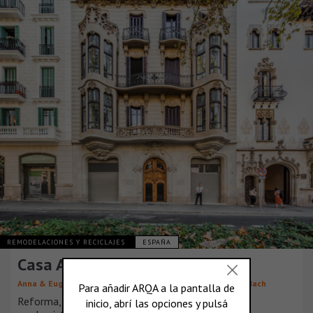
REMODELACIONES Y RECICLAJES
ESPAÑA
Casa Alesan
,
,
,
Anna & Eugeni Bach
Bach Arquitectes
Anna Bach
Eugeni Bach
Reforma, rehabilitación y ampliación de una finca