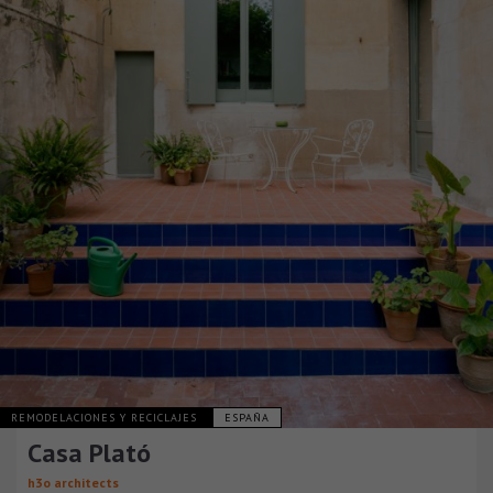
REMODELACIONES Y RECICLAJES
ESPAÑA
Casa Plató
h3o architects