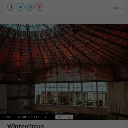
VER +
REMODELACIONES Y RECICLAJES
BÉLGICA
Wintercircus