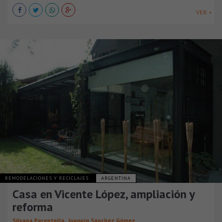
VER +
REMODELACIONES Y RECICLAJES
ARGENTINA
Casa en Vicente López, ampliación y
reforma
,
Silvana Parentella
Joaquín Sánchez Gómez