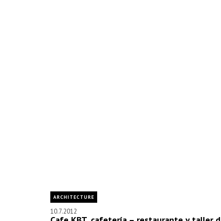
ARCHITECTURE
10.7.2012
Cafe KBT, cafetería – restaurante y taller 