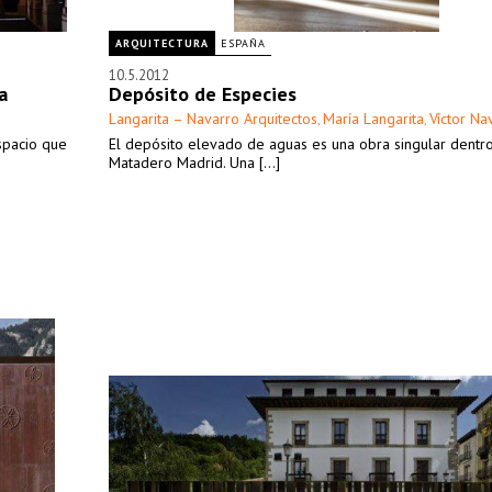
ARQUITECTURA
ESPAÑA
10.5.2012
a
Depósito de Especies
Langarita – Navarro Arquitectos
María Langarita
Víctor Na
,
,
spacio que
El depósito elevado de aguas es una obra singular dentr
Matadero Madrid. Una [...]