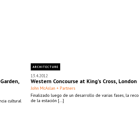
ARCHITECTURE
13.4.2012
 Garden,
Western Concourse at King’s Cross, London
John McAslan + Partners
Finalizado luego de un desarrollo de varias fases, la reco
de la estación [...]
cia cultural