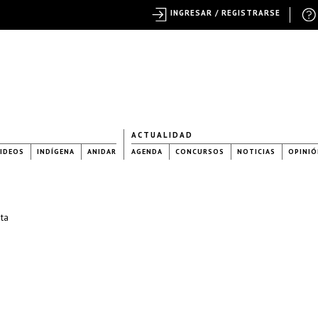
INGRESAR / REGISTRARSE
ACTUALIDAD
IDEOS
INDÍGENA
ANIDAR
AGENDA
CONCURSOS
NOTICIAS
OPINIÓ
ota