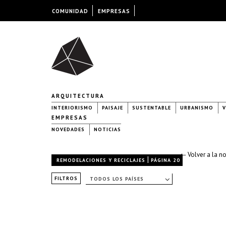
COMUNIDAD
EMPRESAS
ARQUITECTURA
INTERIORISMO
PAISAJE
SUSTENTABLE
URBANISMO
V
EMPRESAS
NOVEDADES
NOTICIAS
← Volver a la n
|
REMODELACIONES Y RECICLAJES
PÁGINA 20
FILTROS
TODOS LOS PAÍSES