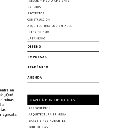
PAISAJE Y MEDIO AMBIENTE
PREMIOS
PROYECTOS
CONSTRUCCIÓN
ARQUITECTURA SUSTENTABLE
INTERIORISMO
URBANISMO
DISEÑO
EMPRESAS
ACADÉMICO
AGENDA
uentra en
ek. ¿Qué
n ruinas,
NAVEGÁ POR TIPOLOGÍAS
 La
AEROPUERTOS
 las
r agrícola.
ARQUITECTURA EFÍMERA
BARES Y RESTAURANTES
BIBLIOTECAS