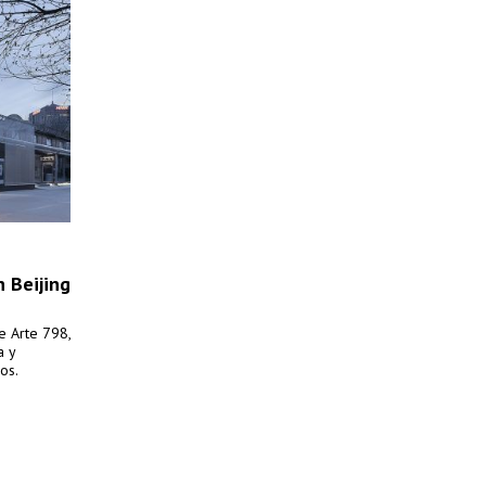
n Beijing
e Arte 798,
a y
os.