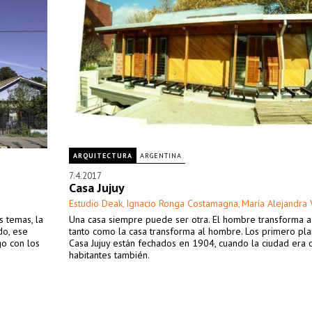
ARQUITECTURA
ARGENTINA
7.4.2017
Casa Jujuy
Estudio Deak
Ignacio Ronga Costamagna
María Alejandra 
,
,
s temas, la
Una casa siempre puede ser otra. El hombre transforma a
do, ese
tanto como la casa transforma al hombre. Los primero pl
go con los
Casa Jujuy están fechados en 1904, cuando la ciudad era o
habitantes también.