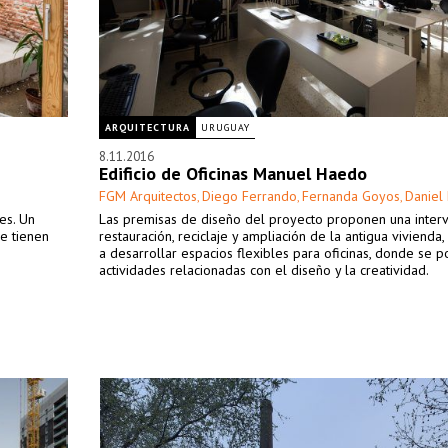
ARQUITECTURA
URUGUAY
8.11.2016
Edificio de Oficinas Manuel Haedo
FGM Arquitectos
Diego Ferrando
Fernanda Goyos
Daniel
,
,
,
es. Un
Las premisas de diseño del proyecto proponen una inter
ue tienen
restauración, reciclaje y ampliación de la antigua vivienda,
a desarrollar espacios flexibles para oficinas, donde se po
actividades relacionadas con el diseño y la creatividad.