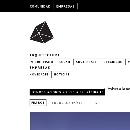
COMUNIDAD
EMPRESAS
ARQUITECTURA
INTERIORISMO
PAISAJE
SUSTENTABLE
URBANISMO
V
EMPRESAS
NOVEDADES
NOTICIAS
← Volver a la n
|
REMODELACIONES Y RECICLAJES
PÁGINA 10
FILTROS
TODOS LOS PAÍSES