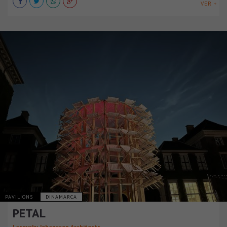
VER +
PAVILIONS
DINAMARCA
PETAL
Lasovsky Johansson Architects