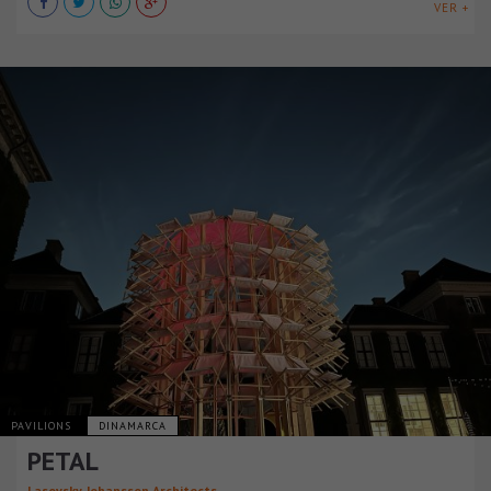
VER +
PAVILIONS
DINAMARCA
PETAL
Lasovsky Johansson Architects