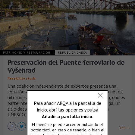
PATRIMONIO Y RESTAURACIÓN
REPÚBLICA CHECA
Preservación del Puente ferroviario de
Vyšehrad
Feasibility study
Una coalición independiente de expertos presenta una
solución viable e históricamente sensible para uno de los
hitos infraestructurales más importantes de Praga, que es
parte integral de la Reserva del Patrimonio de Praga, un
sitio declarado Patrimonio de la Humanidad por la
UNESCO.
VER +