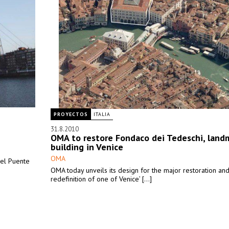
PROYECTOS
ITALIA
31.8.2010
OMA to restore Fondaco dei Tedeschi, land
building in Venice
OMA
 el Puente
OMA today unveils its design for the major restoration an
redefinition of one of Venice’ [...]