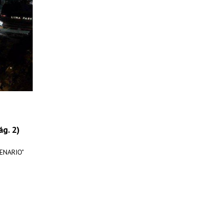
ág. 2)
TENARIO"