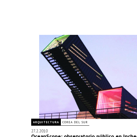
ARQUITECTURA
COREA DEL SUR
27.2.2010
OceanScope: observatorio público en Inche