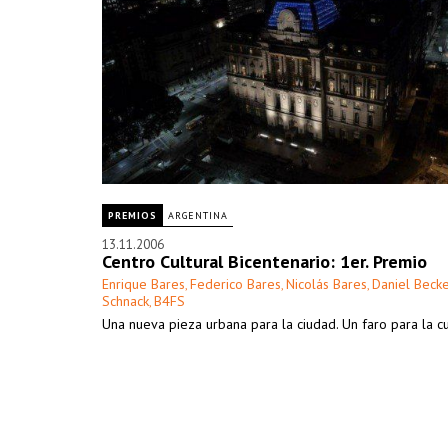
PREMIOS
ARGENTINA
13.11.2006
Centro Cultural Bicentenario: 1er. Premio
Enrique Bares
Federico Bares
Nicolás Bares
Daniel Beck
,
,
,
Schnack
B4FS
,
Una nueva pieza urbana para la ciudad. Un faro para la cu