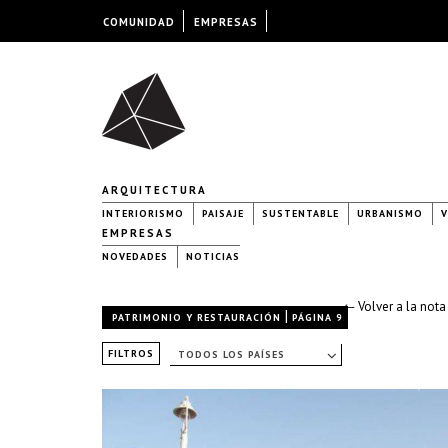
COMUNIDAD
EMPRESAS
ARQUITECTURA
INTERIORISMO
PAISAJE
SUSTENTABLE
URBANISMO
V
EMPRESAS
NOVEDADES
NOTICIAS
← Volver a la nota
|
PATRIMONIO Y RESTAURACIÓN
PÁGINA 9
FILTROS
TODOS LOS PAÍSES