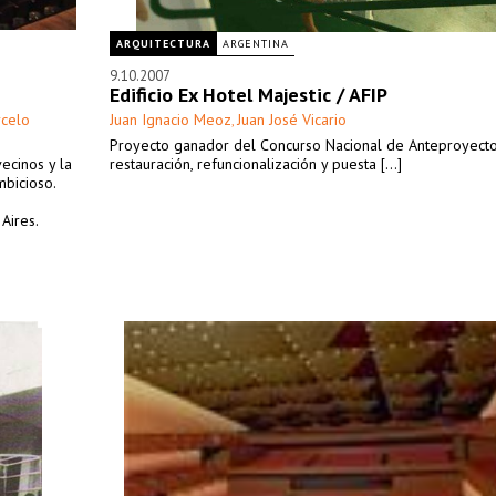
ARQUITECTURA
ARGENTINA
9.10.2007
Edificio Ex Hotel Majestic / AFIP
celo
Juan Ignacio Meoz
Juan José Vicario
,
Proyecto ganador del Concurso Nacional de Anteproyecto
ecinos y la
restauración, refuncionalización y puesta [...]
bicioso.
Aires.