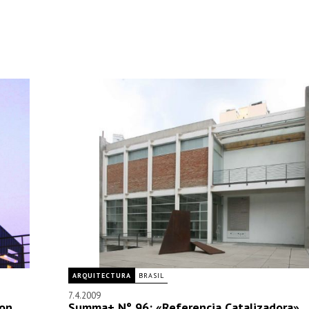
ARQUITECTURA
BRASIL
7.4.2009
on,
Summa+ N° 96: «Referencia Catalizadora»