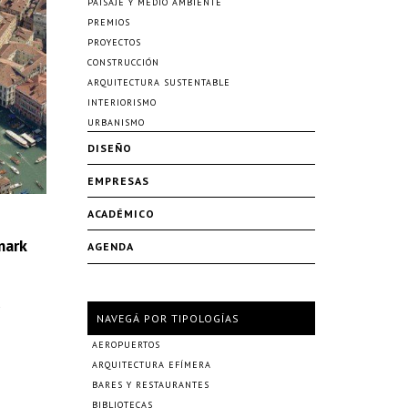
PAISAJE Y MEDIO AMBIENTE
PREMIOS
PROYECTOS
CONSTRUCCIÓN
ARQUITECTURA SUSTENTABLE
INTERIORISMO
URBANISMO
DISEÑO
EMPRESAS
ACADÉMICO
mark
AGENDA
d
NAVEGÁ POR TIPOLOGÍAS
AEROPUERTOS
ARQUITECTURA EFÍMERA
BARES Y RESTAURANTES
BIBLIOTECAS