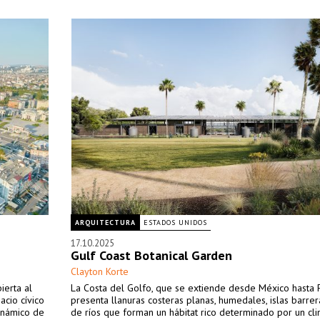
ARQUITECTURA
ESTADOS UNIDOS
17.10.2025
Gulf Coast Botanical Garden
Clayton Korte
ierta al
La Costa del Golfo, que se extiende desde México hasta F
acio cívico
presenta llanuras costeras planas, humedales, islas barrer
dinámico de
de ríos que forman un hábitat rico determinado por un cli