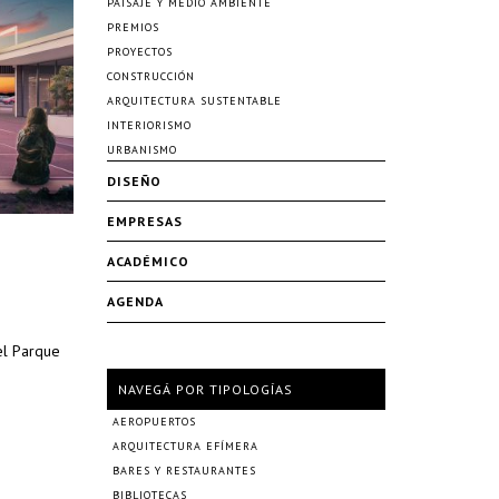
PAISAJE Y MEDIO AMBIENTE
PREMIOS
PROYECTOS
CONSTRUCCIÓN
ARQUITECTURA SUSTENTABLE
INTERIORISMO
URBANISMO
DISEÑO
EMPRESAS
ACADÉMICO
AGENDA
el Parque
NAVEGÁ POR TIPOLOGÍAS
AEROPUERTOS
ARQUITECTURA EFÍMERA
BARES Y RESTAURANTES
BIBLIOTECAS