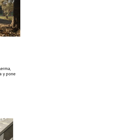
Lerma,
ra y pone