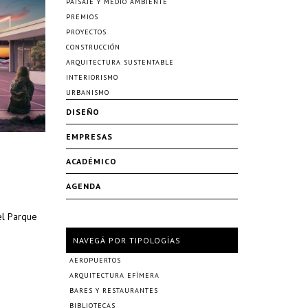
PAISAJE Y MEDIO AMBIENTE
PREMIOS
PROYECTOS
CONSTRUCCIÓN
ARQUITECTURA SUSTENTABLE
INTERIORISMO
URBANISMO
DISEÑO
EMPRESAS
ACADÉMICO
AGENDA
el Parque
NAVEGÁ POR TIPOLOGÍAS
AEROPUERTOS
ARQUITECTURA EFÍMERA
BARES Y RESTAURANTES
BIBLIOTECAS