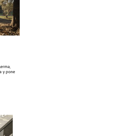
Lerma,
ra y pone