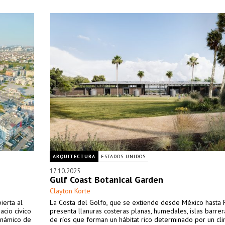
ARQUITECTURA
ESTADOS UNIDOS
17.10.2025
Gulf Coast Botanical Garden
Clayton Korte
ierta al
La Costa del Golfo, que se extiende desde México hasta F
acio cívico
presenta llanuras costeras planas, humedales, islas barrer
dinámico de
de ríos que forman un hábitat rico determinado por un cli