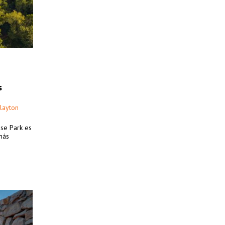
s
layton
ase Park es
más