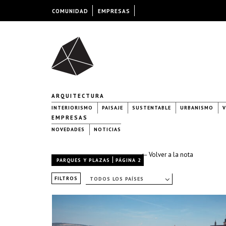
COMUNIDAD
EMPRESAS
ARQUITECTURA
INTERIORISMO
PAISAJE
SUSTENTABLE
URBANISMO
V
EMPRESAS
NOVEDADES
NOTICIAS
← Volver a la nota
|
PARQUES Y PLAZAS
PÁGINA 2
FILTROS
TODOS LOS PAÍSES