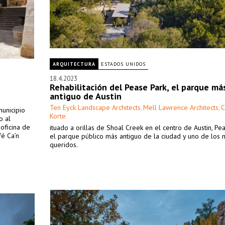
ARQUITECTURA
ESTADOS UNIDOS
18.4.2023
Rehabilitación del Pease Park, el parque má
antiguo de Austin
Ten Eyck Landscape Architects
Mell Lawrence Architects
C
,
,
municipio
Korte
o al
 oficina de
ituado a orillas de Shoal Creek en el centro de Austin, Pe
fé Ca’n
el parque público más antiguo de la ciudad y uno de los 
queridos.