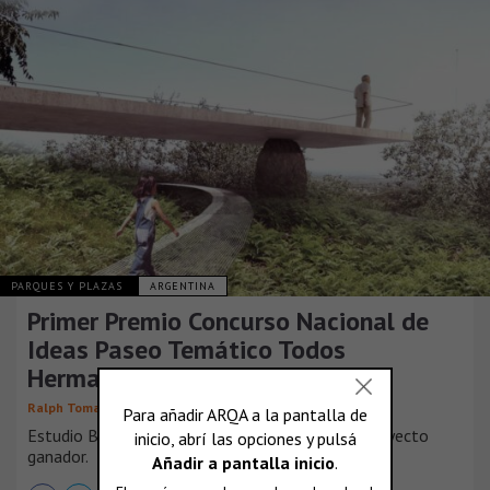
PARQUES Y PLAZAS
ARGENTINA
Primer Premio Concurso Nacional de
Ideas Paseo Temático Todos
Hermanos (Fratelli Tutti)
,
Ralph Tomas Bravo Nieto
Ramiro Gutiérrez Corvalán
Estudio BNAA y Gutiérrez Corvalan diseñan el proyecto
ganador.