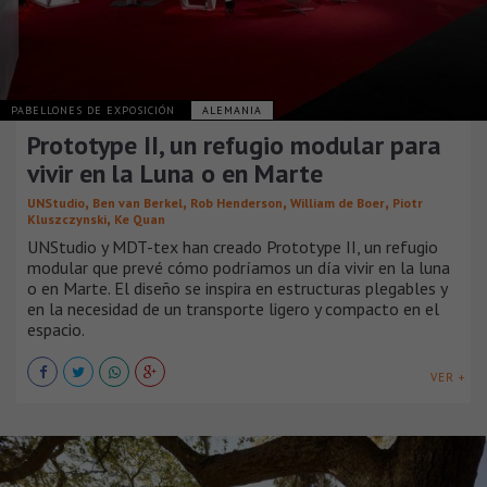
PABELLONES DE EXPOSICIÓN
ALEMANIA
Prototype II, un refugio modular para
vivir en la Luna o en Marte
,
,
,
,
UNStudio
Ben van Berkel
Rob Henderson
William de Boer
Piotr
,
Kluszczynski
Ke Quan
UNStudio y MDT-tex han creado Prototype II, un refugio
modular que prevé cómo podríamos un día vivir en la luna
o en Marte. El diseño se inspira en estructuras plegables y
en la necesidad de un transporte ligero y compacto en el
espacio.
VER +