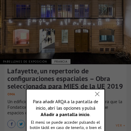
PABELLONES DE EXPOSICIÓN
FRANCIA
Lafayette, un repertorio de
configuraciones espaciales – Obra
seleccionada para MIES de la UE 2019
OMA
Un edificio de finales del siglo XIX se remodela para que la
Fondation d’Entreprise Galeries Lafayette albergue
espacios de exhibición.
VER +