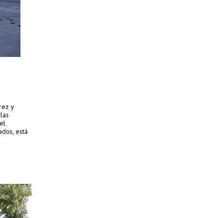
rez y
las
el
ados, está