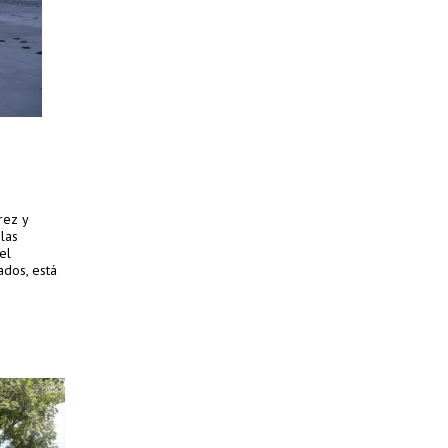
rez y
las
el
ados, está