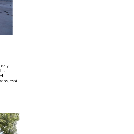
rez y
las
el
ados, está