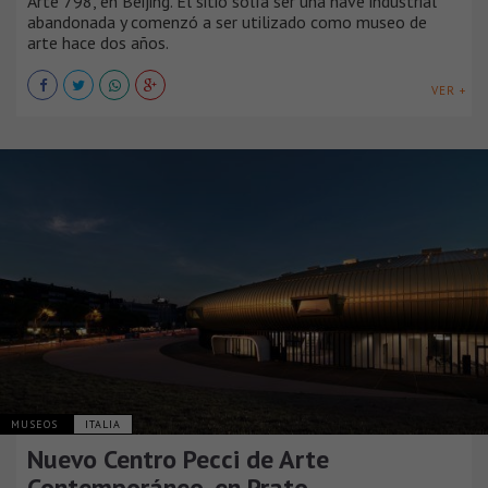
Arte 798, en Beijing. El sitio solía ser una nave industrial
abandonada y comenzó a ser utilizado como museo de
arte hace dos años.
VER +
MUSEOS
ITALIA
Nuevo Centro Pecci de Arte
Contemporáneo​,​ en Prato