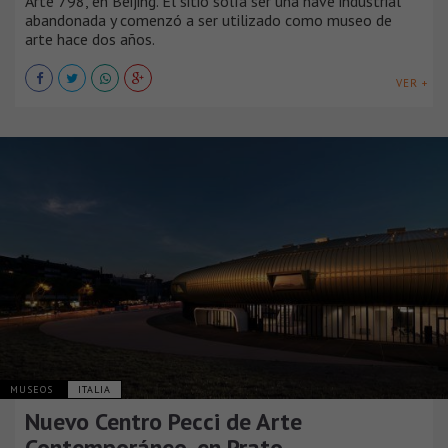
Arte 798, en Beijing. El sitio solía ser una nave industrial
abandonada y comenzó a ser utilizado como museo de
arte hace dos años.
VER +
MUSEOS
ITALIA
Nuevo Centro Pecci de Arte
Contemporáneo​,​ en Prato