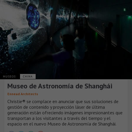
MUSEOS
CHINA
Museo de Astronomía de Shanghái
Ennead Architects
Christie® se complace en anunciar que sus soluciones de
gestión de contenido y proyección láser de última
generación están ofreciendo imágenes impresionantes que
transportan a los visitantes a través del tiempo y el
espacio en el nuevo Museo de Astronomía de Shanghái.