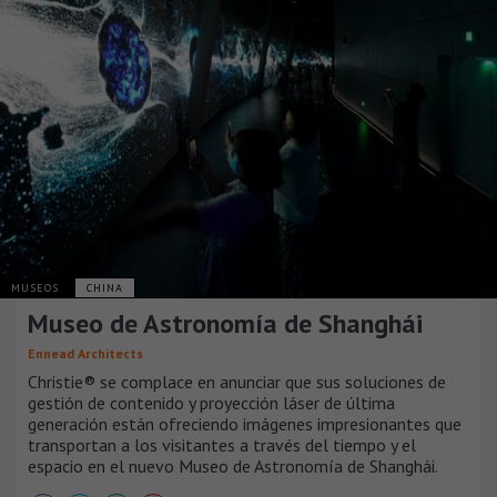
MUSEOS
CHINA
Museo de Astronomía de Shanghái
Ennead Architects
Christie® se complace en anunciar que sus soluciones de
gestión de contenido y proyección láser de última
generación están ofreciendo imágenes impresionantes que
transportan a los visitantes a través del tiempo y el
espacio en el nuevo Museo de Astronomía de Shanghái.