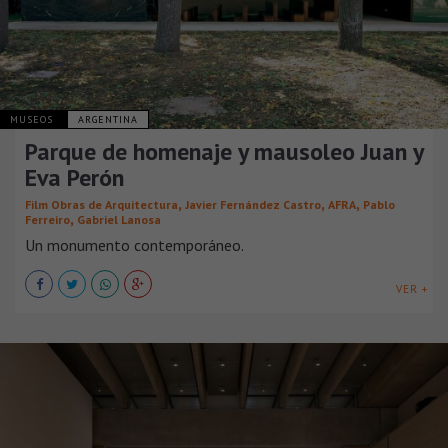
MUSEOS
ARGENTINA
Parque de homenaje y mausoleo Juan y
Eva Perón
,
,
,
Film Obras de Arquitectura
Javier Fernández Castro
AFRA
Pablo
,
Ferreiro
Gabriel Lanosa
Un monumento contemporáneo.
VER +