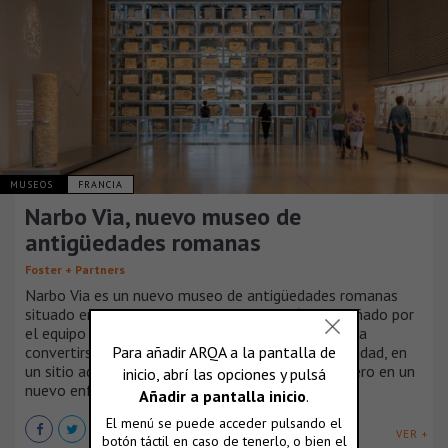
MUSEOS
FRANCIA
Narbo Via, nuevo museo de
antigüedades romanas
Foster + Partners
Narbo Via es un nuevo museo de antigüedades romanas
situado en el corazón de Narbona. El edificio, diseñado por
el equipo integrado de la práctica, está destinado a
convertirse en un nuevo hito en la entrada a la ciudad, en
un sitio adyacente al Canal de la Robine y es pionero en un
nuevo enfoque del diseño museográfico.
VER +